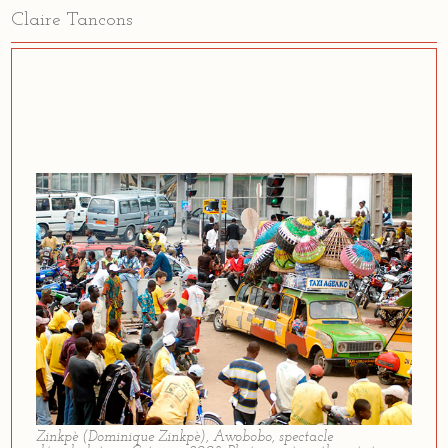
Claire Tancons
Claire Tancons
Zinkpè (Dominique Zinkpè),
Awobobo
, spectacle