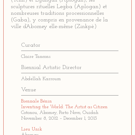
(Tchif) et Egungun (Aplogan), les
sculptures rituelles Legba (Aplogan) et
nombreuses traditions processionnelles
(Gaba), y compris en provenance de la
ville d’Abomey elle-même (Zinkpè.)
Curator
Claire Tancons
Biennial Artistic Director
Abdellah Karroum
Venue
Biennale Bénin
Inventing the World: The Artist as Citizen
Cotonou, Abomey, Porto Novo, Ouidah
November 8, 2012 – December 1, 2013
Lieu Unik
Abomey